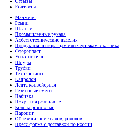
Отзывы
Контакты
Манжеты
Ремни
Шланги
Промышленные рукава
Асбестотехнические изделия
Продукция по образцам или чертежам заказчика
Фторопласт
Уплотнители
Шнуры
Трубки
Техпластины
Капролон
Лента конвейерная
Резиновые смеси
Набивка
Покрытия резиновые
Кольца резиновые
Паронит
Обрезинивание валов, роликов
Пресс-форма с доставкой по России