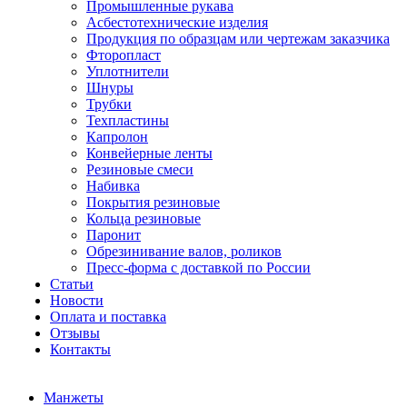
Промышленные рукава
Асбестотехнические изделия
Продукция по образцам или чертежам заказчика
Фторопласт
Уплотнители
Шнуры
Трубки
Техпластины
Капролон
Конвейерные ленты
Резиновые смеси
Набивка
Покрытия резиновые
Кольца резиновые
Паронит
Обрезинивание валов, роликов
Пресс-форма с доставкой по России
Статьи
Новости
Оплата и поставка
Отзывы
Контакты
Манжеты