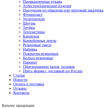
Промышленные рукава
Асбестотехнические изделия
Продукция по образцам или чертежам заказчика
Фторопласт
Уплотнители
Шнуры
Трубки
Техпластины
Капролон
Конвейерные ленты
Резиновые смеси
Набивка
Покрытия резиновые
Кольца резиновые
Паронит
Обрезинивание валов, роликов
Пресс-форма с доставкой по России
Статьи
Новости
Оплата и поставка
Отзывы
Контакты
Каталог
продукции