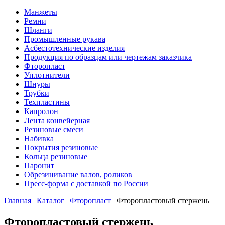
Манжеты
Ремни
Шланги
Промышленные рукава
Асбестотехнические изделия
Продукция по образцам или чертежам заказчика
Фторопласт
Уплотнители
Шнуры
Трубки
Техпластины
Капролон
Лента конвейерная
Резиновые смеси
Набивка
Покрытия резиновые
Кольца резиновые
Паронит
Обрезинивание валов, роликов
Пресс-форма с доставкой по России
Главная
|
Каталог
|
Фторопласт
|
Фторопластовый стержень
Фторопластовый стержень