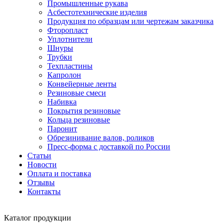
Промышленные рукава
Асбестотехнические изделия
Продукция по образцам или чертежам заказчика
Фторопласт
Уплотнители
Шнуры
Трубки
Техпластины
Капролон
Конвейерные ленты
Резиновые смеси
Набивка
Покрытия резиновые
Кольца резиновые
Паронит
Обрезинивание валов, роликов
Пресс-форма с доставкой по России
Статьи
Новости
Оплата и поставка
Отзывы
Контакты
Каталог
продукции