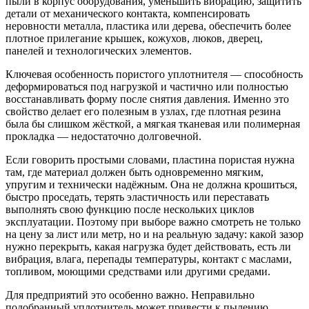
пыли в корпус оборудования, уменьшить вибрацию, защитить
детали от механического контакта, компенсировать
неровности металла, пластика или дерева, обеспечить более
плотное прилегание крышек, кожухов, люков, дверец,
панелей и технологических элементов.
Ключевая особенность пористого уплотнителя — способность
деформироваться под нагрузкой и частично или полностью
восстанавливать форму после снятия давления. Именно это
свойство делает его полезным в узлах, где плотная резина
была бы слишком жёсткой, а мягкая тканевая или полимерная
прокладка — недостаточно долговечной.
Если говорить простыми словами, пластина пористая нужна
там, где материал должен быть одновременно мягким,
упругим и технически надёжным. Она не должна крошиться,
быстро проседать, терять эластичность или переставать
выполнять свою функцию после нескольких циклов
эксплуатации. Поэтому при выборе важно смотреть не только
на цену за лист или метр, но и на реальную задачу: какой зазор
нужно перекрыть, какая нагрузка будет действовать, есть ли
вибрация, влага, перепады температуры, контакт с маслами,
топливом, моющими средствами или другими средами.
Для предприятий это особенно важно. Неправильно
подобранный уплотнитель может привести к пылению