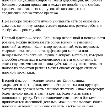
плотный, он дольше сопротивляется деформации, но требует
большего усилия прижатия и может не подойти для слабых
крышек, пластиковых корпусов, лёгких дверец или
соединений без жёсткого крепежа.
При выборе плотности нужно учитывать четыре основных
фактора: величину зазора, усилие прижатия, режим работы и
требуемый срок службы.
Первый фактор — зазор. Если зазор небольшой и поверхности
ровные, можно использовать более тонкий и умеренно
плотный материал. Если зазор переменный, есть перекосы,
сварные швы, неровности, деформации металла или
неидеальное прилегание, лучше выбирать материал, который
способен сжиматься и компенсировать эти отклонения. В
таких случаях мягкая пластина губчатая или уплотнительная
полоса из пористой резины может оказаться эффективнее
плотной прокладки.
Второй фактор — усилие прижатия. Если крышка
закрывается на защёлки, петли, лёгкие винты или вручную,
материал не должен быть слишком жёстким. Иначе оператору
будет трудно закрыть узел, а крепёж будет испытывать
лишнюю нагрузку. Если соединение стягивается болтами или
прижимается массивной деталью, можно использовать более
плотный материал, но нужно следить, чтобы он не был