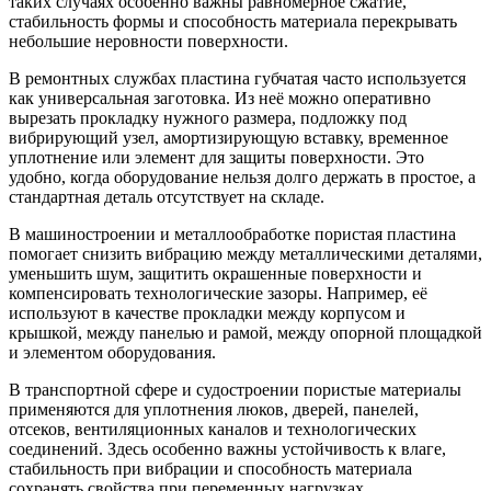
таких случаях особенно важны равномерное сжатие,
стабильность формы и способность материала перекрывать
небольшие неровности поверхности.
В ремонтных службах пластина губчатая часто используется
как универсальная заготовка. Из неё можно оперативно
вырезать прокладку нужного размера, подложку под
вибрирующий узел, амортизирующую вставку, временное
уплотнение или элемент для защиты поверхности. Это
удобно, когда оборудование нельзя долго держать в простое, а
стандартная деталь отсутствует на складе.
В машиностроении и металлообработке пористая пластина
помогает снизить вибрацию между металлическими деталями,
уменьшить шум, защитить окрашенные поверхности и
компенсировать технологические зазоры. Например, её
используют в качестве прокладки между корпусом и
крышкой, между панелью и рамой, между опорной площадкой
и элементом оборудования.
В транспортной сфере и судостроении пористые материалы
применяются для уплотнения люков, дверей, панелей,
отсеков, вентиляционных каналов и технологических
соединений. Здесь особенно важны устойчивость к влаге,
стабильность при вибрации и способность материала
сохранять свойства при переменных нагрузках.