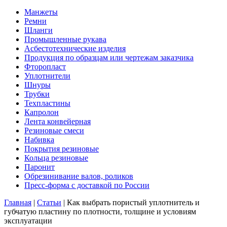
Манжеты
Ремни
Шланги
Промышленные рукава
Асбестотехнические изделия
Продукция по образцам или чертежам заказчика
Фторопласт
Уплотнители
Шнуры
Трубки
Техпластины
Капролон
Лента конвейерная
Резиновые смеси
Набивка
Покрытия резиновые
Кольца резиновые
Паронит
Обрезинивание валов, роликов
Пресс-форма с доставкой по России
Главная
|
Статьи
|
Как выбрать пористый уплотнитель и
губчатую пластину по плотности, толщине и условиям
эксплуатации