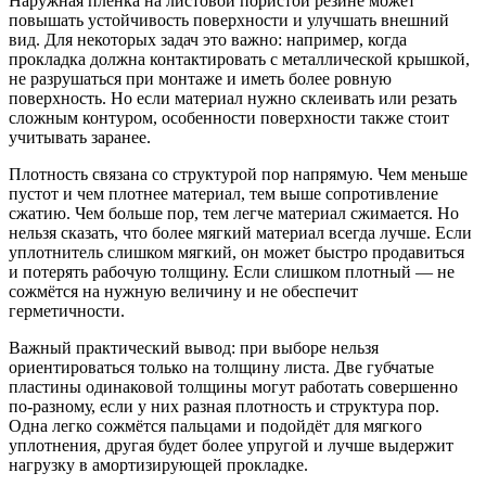
Наружная плёнка на листовой пористой резине может
повышать устойчивость поверхности и улучшать внешний
вид. Для некоторых задач это важно: например, когда
прокладка должна контактировать с металлической крышкой,
не разрушаться при монтаже и иметь более ровную
поверхность. Но если материал нужно склеивать или резать
сложным контуром, особенности поверхности также стоит
учитывать заранее.
Плотность связана со структурой пор напрямую. Чем меньше
пустот и чем плотнее материал, тем выше сопротивление
сжатию. Чем больше пор, тем легче материал сжимается. Но
нельзя сказать, что более мягкий материал всегда лучше. Если
уплотнитель слишком мягкий, он может быстро продавиться
и потерять рабочую толщину. Если слишком плотный — не
сожмётся на нужную величину и не обеспечит
герметичности.
Важный практический вывод: при выборе нельзя
ориентироваться только на толщину листа. Две губчатые
пластины одинаковой толщины могут работать совершенно
по-разному, если у них разная плотность и структура пор.
Одна легко сожмётся пальцами и подойдёт для мягкого
уплотнения, другая будет более упругой и лучше выдержит
нагрузку в амортизирующей прокладке.