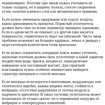
неравномерно. Поэтому при заказе нужно учитывать не
только толщину, но и ширину полосы, способ соединения
углов, наличие клеевого слоя или механического прижима.
Если нужно уменьшить продувание или подсос воздуха,
важна равномерность прижатия. Пористый уплотнитель
должен быть сжат по всему периметру примерно одинаково.
Если в одном месте он пережат, а в другом едва касается
поверхности, герметичность будет нестабильной. Часто такая
проблема возникает на больших крышках, люках и дверцах с
недостаточным количеством точек крепления.
Если нужно ограничить попадание влаги, важно уточнить,
насколько плотным должно быть уплотнение и какой характер
воздействия воды: брызги, конденсат, периодическое
намокание или постоянный контакт. Для серьёзной
влагозащиты нужно особенно внимательно выбирать
структуру материала и способ монтажа.
Если материал используется в вентиляции, воздуховодах или
технических коробах, важны ширина ленты, стойкость к
вибрации, отсутствие разрушения от потока воздуха и
надёжность крепления. В таких системах уплотнитель может
испытывать не только сжатие, но и переменные нагрузки от
вибрации и температурных изменений.