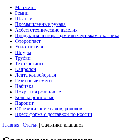
Манжеты
Ремни
Шланги
Промышленные рукава
Асбестотехнические изделия
Продукция по образцам или чертежам заказчика
Фторопласт
Уплотнители
Шнуры
Трубки
Техпластины
Капролон
Лента конвейерная
Резиновые смеси
Набивка
Покрытия резиновые
Кольца резиновые
Паронит
Обрезинивание валов, роликов
Пресс-форма с доставкой по России
Главная
|
Статьи
|
Сальники клапанов