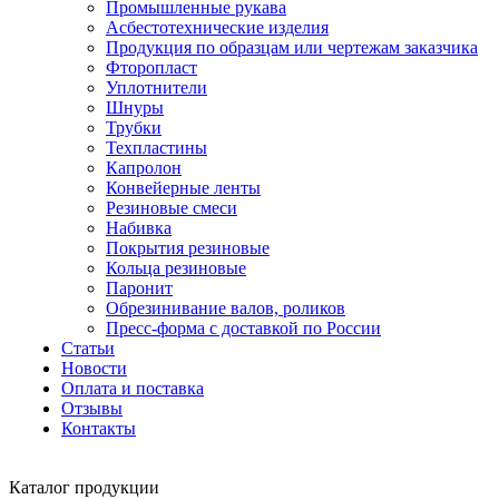
Промышленные рукава
Асбестотехнические изделия
Продукция по образцам или чертежам заказчика
Фторопласт
Уплотнители
Шнуры
Трубки
Техпластины
Капролон
Конвейерные ленты
Резиновые смеси
Набивка
Покрытия резиновые
Кольца резиновые
Паронит
Обрезинивание валов, роликов
Пресс-форма с доставкой по России
Статьи
Новости
Оплата и поставка
Отзывы
Контакты
Каталог
продукции